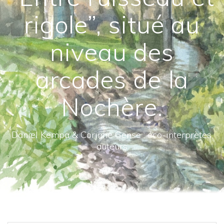
rigole”, situé au
niveau des
arcades de la
Nochère.
Daniel Kempa & Corinne Gense : éco-interprètes,
auteurs