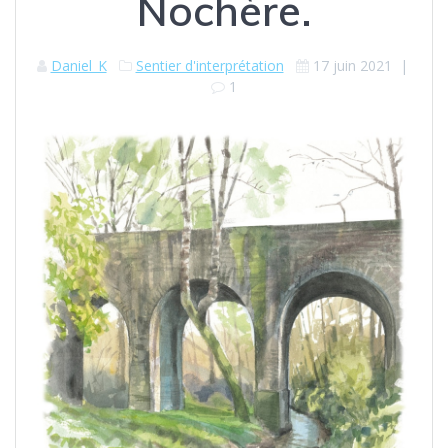
Nochère.
Daniel_K
Sentier d'interprétation
17 juin 2021
|
1