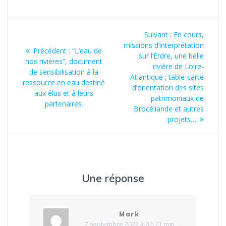
Navigation
Article
Suivant :
En cours,
de
suivant
missions d’interprétation
Article
Précédent :
“L’eau de
:
sur l’Erdre, une belle
précédent
nos rivières”, document
l’article
rivière de Loire-
:
de sensibilisation à la
Atlantique ; table-carte
ressource en eau destiné
d’orientation des sites
aux élus et à leurs
patrimoniaux de
partenaires.
Brocéliande et autres
projets…
Une réponse
Mark
7 septembre 2022 à 0 h 21 min