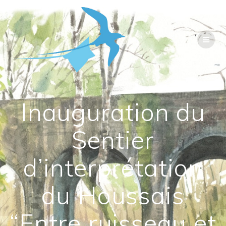
Passer
au
contenu
Inauguration du
Sentier
d’interprétation
du Houssais
“Entre ruisseau et