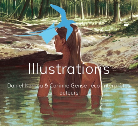
Passer
au
contenu
Illustrations
Daniel Kempa & Corinne Gense : éco-interprètes,
auteurs