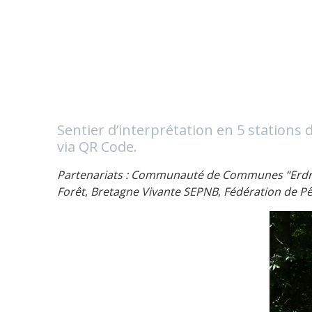
Sentier d’interprétation en 5 stations 
via QR Code.
Partenariats : Communauté de Communes “Erd
Forêt
,
Bretagne Vivante SEPNB
,
Fédération de Pê