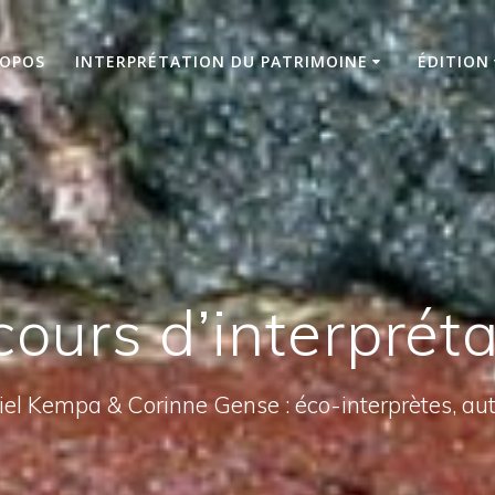
ROPOS
INTERPRÉTATION DU PATRIMOINE
ÉDITION
cours d’interpréta
el Kempa & Corinne Gense : éco-interprètes, au