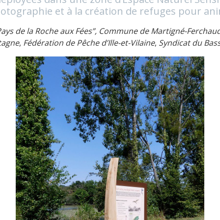
photographie et à la création de refuges pour an
ays de la Roche aux Fées”, Commune de Martigné-Ferchau
etagne
,
Fédération de Pêche d’Ille-et-Vilaine
,
Syndicat du Bas