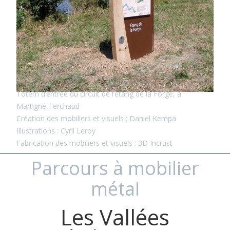
Totem d’entrée du circuit de l’étang de la Forge, à
Martigné-Ferchaud
Création des mobiliers et visuels : Daniel Kempa
Illustrations : Cyril Leroy
Fabrication des mobiliers et visuels : 3D Incrust
Parcours à mobilier
métal
Les Vallées