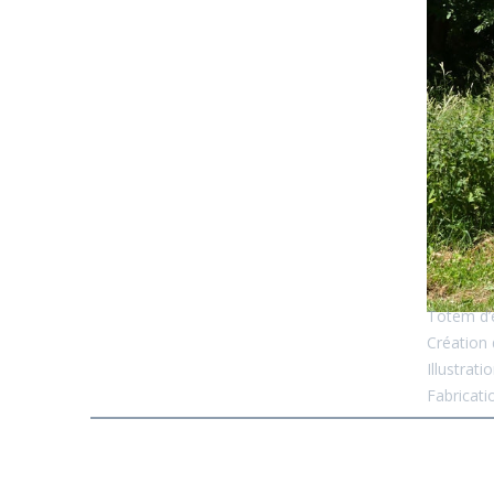
Totem d’e
Création 
Illustrat
Fabricatio