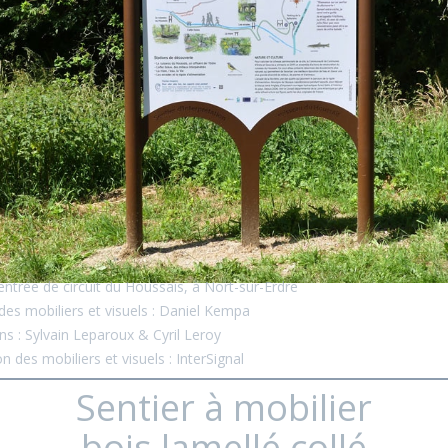
ntrée de circuit du Houssais, à Nort-sur-Erdre
des mobiliers et visuels : Daniel Kempa
ions : Sylvain Leparoux & Cyril Leroy
n des mobiliers et visuels : InterSignal
Sentier à mobilier
bois lamellé collé