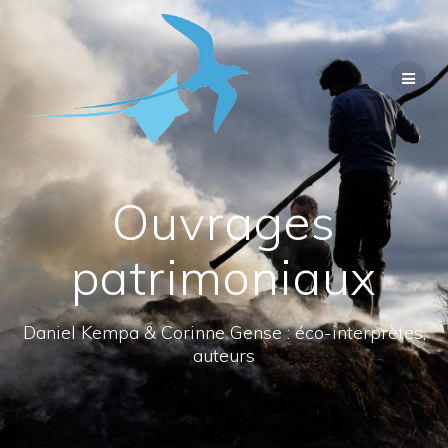
Passer
au
contenu
Ouvrages
patrimoniaux
Daniel Kempa & Corinne Gense : éco-interprètes,
auteurs