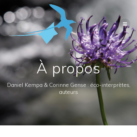
Passer
au
contenu
À propos
Daniel Kempa & Corinne Gense : éco-interprètes,
auteurs