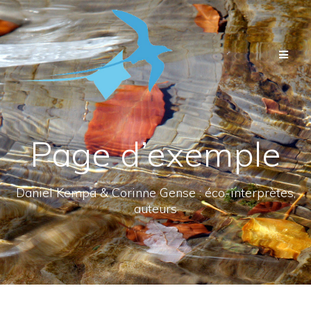
Passer
au
contenu
Page d’exemple
Daniel Kempa & Corinne Gense : éco-interprètes,
auteurs