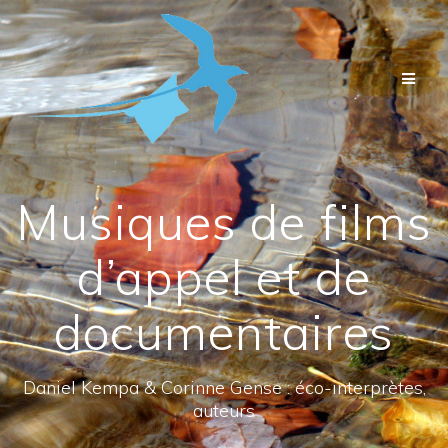
Passer
au
contenu
Musiques de films
d’appel et de
documentaires
Daniel Kempa & Corinne Gense : éco-interprètes,
auteurs