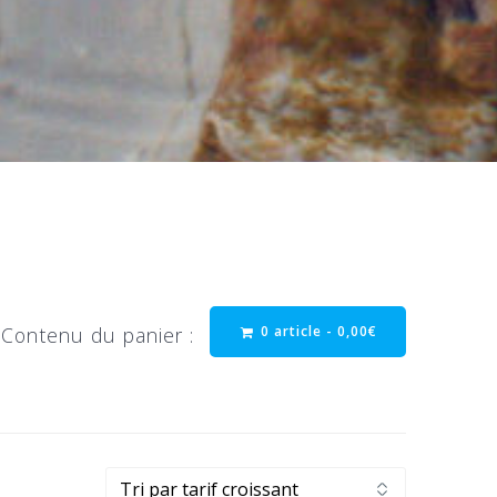
0 article -
0,00
€
Contenu du panier :